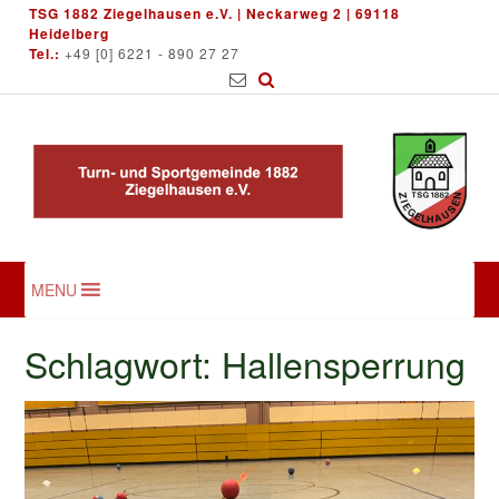
Skip
TSG 1882 Ziegelhausen e.V. | Neckarweg 2 | 69118
to
Heidelberg
Tel.:
+49 [0] 6221 - 890 27 27
content
MENU
Schlagwort:
Hallensperrung