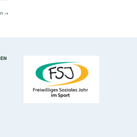
en
→
NEN