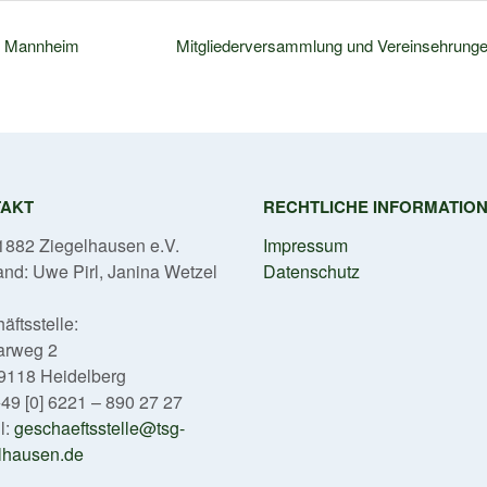
en Mannheim
Mitgliederversammlung und Vereinsehrung
TAKT
RECHTLICHE INFORMATIO
882 Ziegelhausen e.V.
Impressum
and: Uwe Pirl, Janina Wetzel
Datenschutz
äftsstelle:
arweg 2
9118 Heidelberg
 +49 [0] 6221 – 890 27 27
l:
geschaeftsstelle@tsg-
lhausen.de