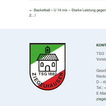
Post
←
Basketball – U 14 mix – Starke Leistung geg
navigation
2…!
KON
TSG 1
Vorst
Gesch
Neck
D – 6
Tel.:
E-Mai
ziege