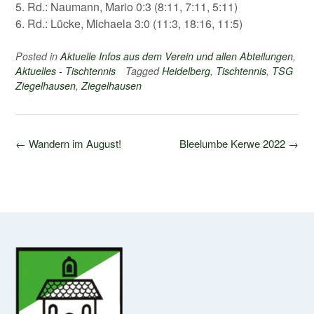
5. Rd.: Naumann, Mario 0:3 (8:11, 7:11, 5:11)
6. Rd.: Lücke, Michaela 3:0 (11:3, 18:16, 11:5)
Posted in
Aktuelle Infos aus dem Verein und allen Abteilungen
,
Aktuelles - Tischtennis
Tagged
Heidelberg
,
Tischtennis
,
TSG
Ziegelhausen
,
Ziegelhausen
Post
←
Wandern im August!
Bleelumbe Kerwe 2022
→
navigation