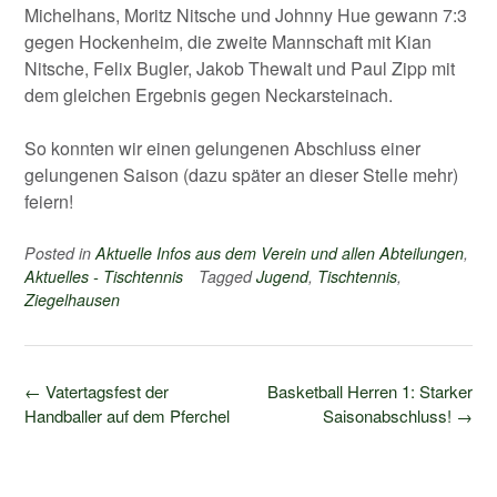
Michelhans, Moritz Nitsche und Johnny Hue gewann 7:3
gegen Hockenheim, die zweite Mannschaft mit Kian
Nitsche, Felix Bugler, Jakob Thewalt und Paul Zipp mit
dem gleichen Ergebnis gegen Neckarsteinach.
So konnten wir einen gelungenen Abschluss einer
gelungenen Saison (dazu später an dieser Stelle mehr)
feiern!
Posted in
Aktuelle Infos aus dem Verein und allen Abteilungen
,
Aktuelles - Tischtennis
Tagged
Jugend
,
Tischtennis
,
Ziegelhausen
Post
←
Vatertagsfest der
Basketball Herren 1: Starker
navigation
Handballer auf dem Pferchel
Saisonabschluss!
→