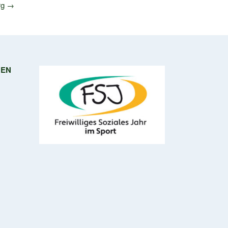
rg
→
NEN