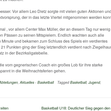
 besser. Vor allem Leo Dietz sorgte mit vielen guten Aktionen un
ktvorsprung, der in das letzte Viertel mitgenommen werden konn
inmal , vor allem Center Max Müller, der an diesem Tag nur wenig
en Pässen zu seinen Mitspielern. Endlich wachten auch alle
zu Minute und bekamen zum Schluss des Spiels ein verdientes
1 Punkten ging der Sieg letztendlich verdient nach Ziegelhau
z in der Bezirksligatebelle.
ie vom gegnerischen Coach ein großes Lob für ihre starke
spannt in die Weihnachtsferien gehen.
 Abteilungen
,
Aktuelles - Basketball
Tagged
Basketball
,
Jugend
,
zeiten
Basketball U18: Deutlicher Sieg gegen de