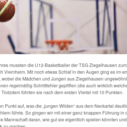
 Jahres mussten die U12-Basketballer der TSG Ziegelhausen zum
h Viernheim. Mit noch etwas Schlaf in den Augen ging es im er
 her, wobei die Mädchen und Jungen aus Ziegelhausen ungewöhnl
nen regelmäßig Schrittfehler gepfiffen (die auch wirklich welch
. Trotzdem führten sie nach dem ersten Viertel mit 10 Punkten.
nen Punkt auf, was die „jungen Wilden“ aus dem Neckartal deutli
hlern führte. So gingen wir mit einer ganz knappen Führung in 
die Mannschaft daran, wie gut sie eigentlich spielen könnten und
k zu machen.