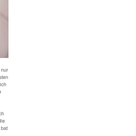
 nur
sten
ich
e
ch
die
 bat