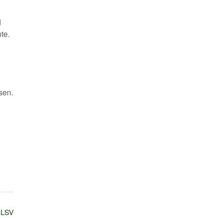
d
te.
sen.
n LSV