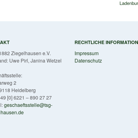
Ladenbu
TAKT
RECHTLICHE INFORMATIO
882 Ziegelhausen e.V.
Impressum
and: Uwe Pirl, Janina Wetzel
Datenschutz
äftsstelle:
arweg 2
9118 Heidelberg
 +49 [0] 6221 – 890 27 27
l:
geschaeftsstelle@tsg-
lhausen.de