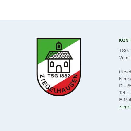
navigation
KON
TSG 1
Vorst
Gesch
Neck
D – 6
Tel.:
E-Mai
ziege