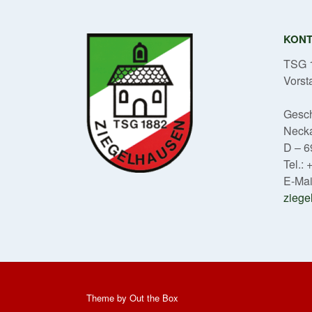
KON
TSG 1
Vorst
Gesch
Neck
D – 6
Tel.:
E-Mai
ziege
Theme by
Out the Box