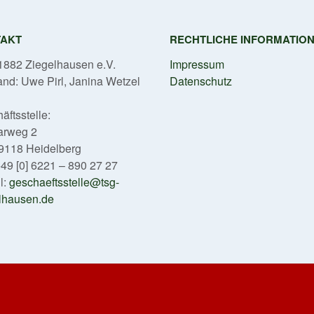
TAKT
RECHTLICHE INFORMATIO
882 Ziegelhausen e.V.
Impressum
and: Uwe Pirl, Janina Wetzel
Datenschutz
äftsstelle:
arweg 2
9118 Heidelberg
 +49 [0] 6221 – 890 27 27
l:
geschaeftsstelle@tsg-
lhausen.de