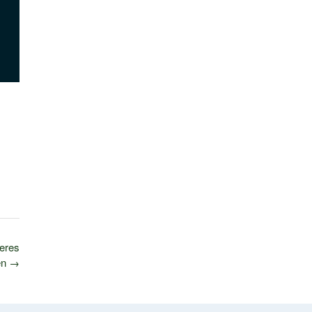
eres
en
→