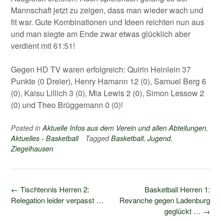
Mannschaft jetzt zu zeigen, dass man wieder wach und
fit war. Gute Kombinationen und Ideen reichten nun aus
und man siegte am Ende zwar etwas glücklich aber
verdient mit 61:51!
Gegen HD TV waren erfolgreich: Quirin Heinlein 37
Punkte (0 Dreier), Henry Hamann 12 (0), Samuel Berg 6
(0), Kaisu Lillich 3 (0), Mia Lewis 2 (0), Simon Lessow 2
(0) und Theo Brüggemann 0 (0)!
Posted in
Aktuelle Infos aus dem Verein und allen Abteilungen
,
Aktuelles - Basketball
Tagged
Basketball
,
Jugend
,
Ziegelhausen
Post
←
Tischtennis Herren 2:
Basketball Herren 1:
navigation
Relegation leider verpasst …
Revanche gegen Ladenburg
geglückt …
→