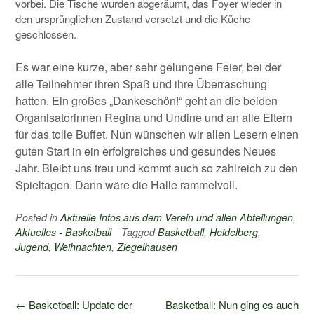
vorbei. Die Tische wurden abgeräumt, das Foyer wieder in
den ursprünglichen Zustand versetzt und die Küche
geschlossen.
Es war eine kurze, aber sehr gelungene Feier, bei der
alle Teilnehmer ihren Spaß und ihre Überraschung
hatten. Ein großes „Dankeschön!“ geht an die beiden
Organisatorinnen Regina und Undine und an alle Eltern
für das tolle Buffet. Nun wünschen wir allen Lesern einen
guten Start in ein erfolgreiches und gesundes Neues
Jahr. Bleibt uns treu und kommt auch so zahlreich zu den
Spieltagen. Dann wäre die Halle rammelvoll.
Posted in
Aktuelle Infos aus dem Verein und allen Abteilungen
,
Aktuelles - Basketball
Tagged
Basketball
,
Heidelberg
,
Jugend
,
Weihnachten
,
Ziegelhausen
Post
←
Basketball: Update der
Basketball: Nun ging es auch