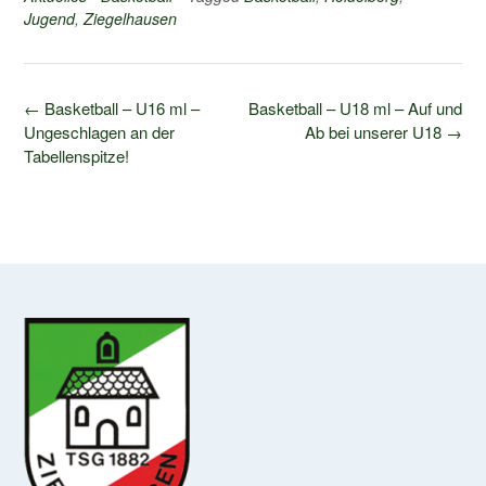
Jugend
,
Ziegelhausen
Post
←
Basketball – U16 ml –
Basketball – U18 ml – Auf und
navigation
Ungeschlagen an der
Ab bei unserer U18
→
Tabellenspitze!