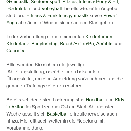
Gymnastik
,
Seniorensport,
Pilates
,
Intensiv Body & Fit
,
Badminton
, und
Volleyball
bereits wieder im Angebot
sind und
Fitness & Funktionsgymnastik
sowie
Power-
Yoga
ab nächster Woche sicher an den Start gehen.
In der Vorbereitung stehen momentan
Kinderturnen
,
Kindertanz
,
Bodyforming
,
Bauch/Beine/Po, Aerobic
und
Capoeira.
Bitte wenden Sie sich an die jeweilige
Abteilungsleitung, oder die Ihnen bekannten
Übungsleiter, um eine Anmeldung vorzunehmen und die
genauen Trainingszeiten zu erfahren.
Bereits seit der ersten Lockerung sind
Handball
und
Kids
in Aktion
im Sportzentrum Ost am Start. Ab nächster
Woche gesellt sich
Basketball
erfreulicherweise auch
hinzu. Hier gilt auch weiterhin die Regelung mit
Vorabanmeldung.