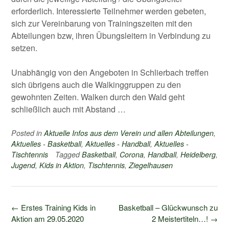
erforderlich. Interessierte Teilnehmer werden gebeten,
sich zur Vereinbarung von Trainingszeiten mit den
Abteilungen bzw, ihren Übungsleitern in Verbindung zu
setzen.
Unabhängig von den Angeboten in Schlierbach treffen
sich übrigens auch die Walkinggruppen zu den
gewohnten Zeiten. Walken durch den Wald geht
schließlich auch mit Abstand …
Posted in
Aktuelle Infos aus dem Verein und allen Abteilungen
,
Aktuelles - Basketball
,
Aktuelles - Handball
,
Aktuelles -
Tischtennis
Tagged
Basketball
,
Corona
,
Handball
,
Heidelberg
,
Jugend
,
Kids in Aktion
,
Tischtennis
,
Ziegelhausen
Post
←
Erstes Training Kids in
Basketball – Glückwunsch zu
navigation
Aktion am 29.05.2020
2 Meistertiteln…!
→