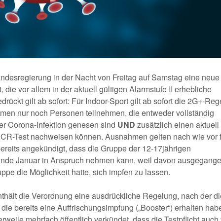
andesregierung in der Nacht von Freitag auf Samstag eine neue
die vor allem in der aktuell gültigen Alarmstufe II erhebliche
rückt gilt ab sofort: Für Indoor-Sport gilt ab sofort die 2G+-Reg
men nur noch Personen teilnehmen, die entweder vollständig
ner Corona-Infektion genesen sind
UND
zusätzlich einen aktuell
 PCR-Test nachweisen können. Ausnahmen gelten nach wie vor 
ereits angekündigt, dass die Gruppe der 12-17jährigen
Ende Januar in Anspruch nehmen kann, weil davon ausgegang
uppe die Möglichkeit hatte, sich impfen zu lassen.
nthält die Verordnung eine ausdrückliche Regelung, nach der di
en, die bereits eine Auffrischungsimpfung („Booster“) erhalten hab
rweile mehrfach öffentlich verkündet, dass die Testpflicht auch 