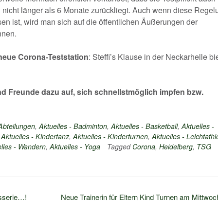
ch nicht länger als 6 Monate zurückliegt. Auch wenn diese Regel
sen ist, wird man sich auf die öffentlichen Äußerungen der
nnen.
neue Corona-Teststation
: Steffi’s Klause in der Neckarhelle bi
und Freunde dazu auf, sich schnellstmöglich impfen bzw.
 Abteilungen
,
Aktuelles - Badminton
,
Aktuelles - Basketball
,
Aktuelles -
,
Aktuelles - Kindertanz
,
Aktuelles - Kinderturnen
,
Aktuelles - Leichtathl
lles - Wandern
,
Aktuelles - Yoga
Tagged
Corona
,
Heidelberg
,
TSG
esserie…!
Neue Trainerin für Eltern Kind Turnen am Mittwoc