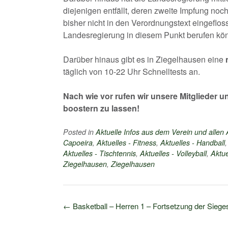
diejenigen entfällt, deren zweite Impfung no
bisher nicht in den Verordnungstext eingeflos
Landesregierung in diesem Punkt berufen kö
Darüber hinaus gibt es in Ziegelhausen eine
täglich von 10-22 Uhr Schnelltests an.
Nach wie vor rufen wir unsere Mitglieder 
boostern zu lassen!
Posted in
Aktuelle Infos aus dem Verein und allen
Capoeira
,
Aktuelles - Fitness
,
Aktuelles - Handball
Aktuelles - Tischtennis
,
Aktuelles - Volleyball
,
Aktue
Ziegelhausen
,
Ziegelhausen
Post
←
Basketball – Herren 1 – Fortsetzung der Sieg
navigation