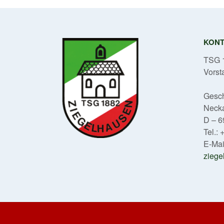
KON
TSG 1
Vorst
Gesch
Neck
D – 6
Tel.:
E-Mai
ziege