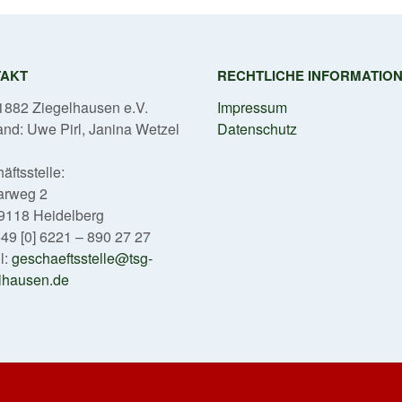
TAKT
RECHTLICHE INFORMATIO
882 Ziegelhausen e.V.
Impressum
and: Uwe Pirl, Janina Wetzel
Datenschutz
äftsstelle:
arweg 2
9118 Heidelberg
 +49 [0] 6221 – 890 27 27
l:
geschaeftsstelle@tsg-
lhausen.de