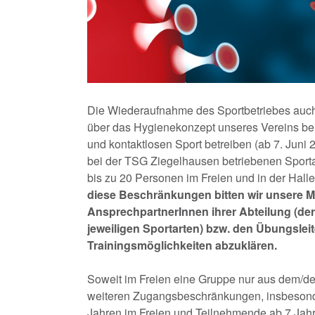
Die Wiederaufnahme des Sportbetriebes auch 
über das Hygienekonzept unseres Vereins be
und kontaktlosen Sport betreiben (ab 7. Juni 
bei der TSG Ziegelhausen betriebenen Sportar
bis zu 20 Personen im Freien und in der Hal
diese Beschränkungen bitten wir unsere Mit
AnsprechpartnerInnen ihrer Abteilung (de
jeweiligen Sportarten) bzw. den Übungslei
Trainingsmöglichkeiten abzuklären.
Soweit im Freien eine Gruppe nur aus dem/der
weiteren Zugangsbeschränkungen, insbesonde
Jahren im Freien und Teilnehmende ab 7 Jah