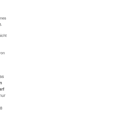
ines
g,
icht
von
das
en
rf
nur
18