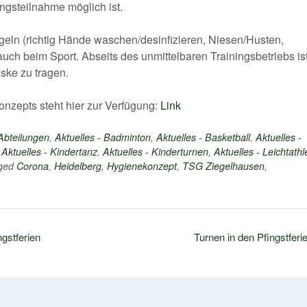
ingsteilnahme möglich ist.
geln (richtig Hände waschen/desinfizieren, Niesen/Husten,
uch beim Sport. Abseits des unmittelbaren Trainingsbetriebs is
ske zu tragen.
nzepts steht hier zur Verfügung:
Link
 Abteilungen
,
Aktuelles - Badminton
,
Aktuelles - Basketball
,
Aktuelles -
,
Aktuelles - Kindertanz
,
Aktuelles - Kinderturnen
,
Aktuelles - Leichtathl
ged
Corona
,
Heidelberg
,
Hygienekonzept
,
TSG Ziegelhausen
,
gstferien
Turnen in den Pfingstferi