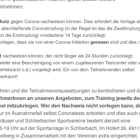
 teilnehmen:
chutz
gegen Corona nachweisen können. Dies erfordert die Vorlage e
abschließende Coronaimpfung (in der Regel ist das die Zweitimpfun
n die Erstimpfung) mindestens 14 Tage zurückliegt;
rlegen, dass sie von einer Corona-Infektion
genesen
sind und dies n
t
nachweisen können, der nicht länger als 24 Stunden zurückliegt;
weder eine Bescheinigung von einem zugelassenen Testcenter oder 
etriebsarzt o.ä.) vorgelegt wird. Ein von dem Teilnehmenden selbst
anerkannt!
 führen und die Teilnahmevoraussetzungen zu kontrollieren und 
lnehmerInnen an unseren Angeboten, zum Training jeweils d
t mitzubringen. Wer den Nachweis nicht vorlegen kann, da
r im Ausnahmefall selbst Coronatests anbieten und dies auch 
elhäuser und Schlierbacher Sportvereine besteht derzeit eine
5-19 Uhr auf der Sportanlage in Schlierbach, Im Hofert 26, 691
lberg in Zusammenarbeit mit den Vereinen extra eingerichtet,