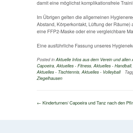
damit eine möglichst komplikationsfreie Train
Im Übrigen gelten die allgemeinen Hygienere
Abstand, Körperkontakt, Lüftung der Räume) a
eine FFP2-Maske oder eine vergleichbare Ma
Eine ausführliche Fassung unseres Hygieneko
Posted in
Aktuelle Infos aus dem Verein und allen
Capoeira
,
Aktuelles - Fitness
,
Aktuelles - Handball
Aktuelles - Tischtennis
,
Aktuelles - Volleyball
Tag
Ziegelhausen
Post
←
Kinderturnen/ Capoeira und Tanz nach den Pfin
navigation