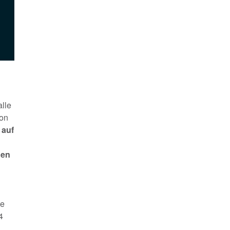
alle
von
 auf
den
ne
4