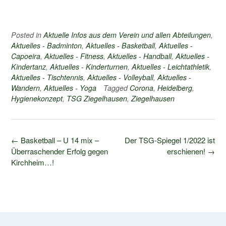
Posted in
Aktuelle Infos aus dem Verein und allen Abteilungen
,
Aktuelles - Badminton
,
Aktuelles - Basketball
,
Aktuelles -
Capoeira
,
Aktuelles - Fitness
,
Aktuelles - Handball
,
Aktuelles -
Kindertanz
,
Aktuelles - Kinderturnen
,
Aktuelles - Leichtathletik
,
Aktuelles - Tischtennis
,
Aktuelles - Volleyball
,
Aktuelles -
Wandern
,
Aktuelles - Yoga
Tagged
Corona
,
Heidelberg
,
Hygienekonzept
,
TSG Ziegelhausen
,
Ziegelhausen
Post
←
Basketball – U 14 mix –
Der TSG-Spiegel 1/2022 ist
navigation
Überraschender Erfolg gegen
erschienen!
→
Kirchheim…!