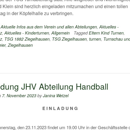
 Klein sind herzlich eingeladen mitzumachen und einen tollen
ag in der Köpfelhalle zu verbringen.
n
Aktuelle Infos aus dem Verein und allen Abteilungen
,
Aktuelles -
z
,
Aktuelles - Kinderturnen
,
Allgemein
Tagged
Eltern Kind Turnen
,
z
,
TSG 1882 Ziegelhausen
,
TSG Ziegelhausen
,
turnen
,
Turnschau un
ier
,
Ziegelhausen
adung JHV Abteilung Handball
n
7. November 2023
by
Janina Wetzel
E I N L A D U N G
erstag, den 23.11.2023 findet um 19.00 Uhr in der Geschäftsstelle 