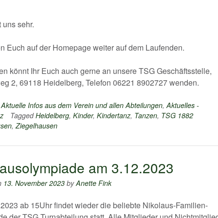
t uns sehr.
en Euch auf der Homepage weiter auf dem Laufenden.
en könnt Ihr Euch auch gerne an unsere TSG Geschäftsstelle,
eg 2, 69118 Heidelberg, Telefon 06221 8902727 wenden.
n
Aktuelle Infos aus dem Verein und allen Abteilungen
,
Aktuelles -
z
Tagged
Heidelberg
,
Kinder
,
Kindertanz
,
Tanzen
,
TSG 1882
usen
,
Ziegelhausen
lausolympiade am 3.12.2023
n
13. November 2023
by
Anette Fink
2023 ab 15Uhr findet wieder die beliebte Nikolaus-Familien-
e der TSG Turnabteilung statt. Alle Mitglieder und Nichtmitglie