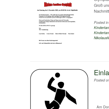
Groß und
Nachmitt
Posted i
Kindertan
Kindertan
Nikolausfe
Einl
Posted o
Am Donn