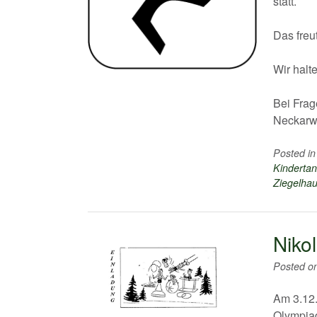
statt.
Das freu
Wir halt
Bei Frag
Neckarw
Posted i
Kindertan
Ziegelha
Niko
Posted o
Am 3.12.
Olympiad