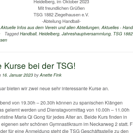
Heidelberg, im Oktober 2023
Mit freundlichen Grüßen
TSG 1882 Ziegelhausen e.V.
-Abteilung Handball-
n
Aktuelle Infos aus dem Verein und allen Abteilungen
,
Aktuelles - Hand
n
Tagged
Handball
,
Heidelberg
,
Jahreshauptversammlung
,
TSG 1882
usen
 Kurse bei der TSG!
n
16. Januar 2023
by
Anette Fink
uar bieten wir zwei neue sehr interessante Kurse an.
bend von 19.30h – 20.30h können zu spanischen Klängen
as gelernt werden und Dienstagvormittag von 10.00h – 11.00h
ristine Maria Qi Gong für jedes Alter an. Beide Kurs finden in
eigenen sehr schönen Gymnastikraum im Neckarweg 2 statt. F
der für eine Anmeldung steht die TSG Geschäftsstelle zu den