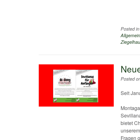
Posted i
Allgemei
Ziegelha
Neue
Posted o
Seit Jan
Montaga
Sevillan
bietet Ch
unserem 
Fragen o