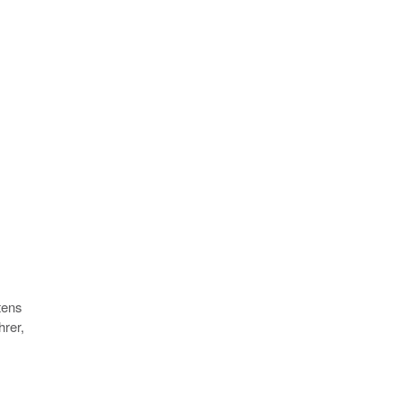
tens
rer,
.