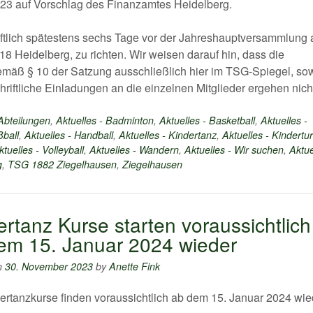
023 auf Vorschlag des Finanzamtes Heidelberg.
iftlich spätestens sechs Tage vor der Jahreshauptversammlung 
8 Heidelberg, zu richten. Wir weisen darauf hin, dass die
mäß § 10 der Satzung ausschließlich hier im TSG-Spiegel, so
riftliche Einladungen an die einzelnen Mitglieder ergehen nich
 Abteilungen
,
Aktuelles - Badminton
,
Aktuelles - Basketball
,
Aktuelles -
ßball
,
Aktuelles - Handball
,
Aktuelles - Kindertanz
,
Aktuelles - Kindertu
ktuelles - Volleyball
,
Aktuelles - Wandern
,
Aktuelles - Wir suchen
,
Aktue
g
,
TSG 1882 Ziegelhausen
,
Ziegelhausen
ertanz Kurse starten voraussichtlich
em 15. Januar 2024 wieder
n
30. November 2023
by
Anette Fink
ertanzkurse finden voraussichtlich ab dem 15. Januar 2024 wie